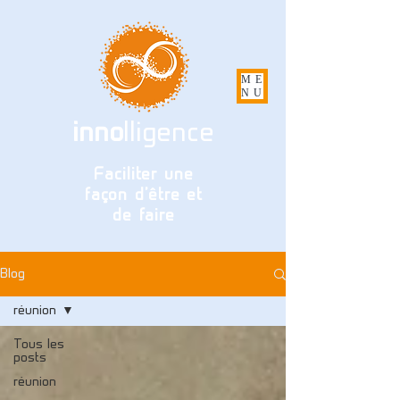
ME
NU
inno
lligence
Faciliter une
façon d'être et
de faire
Blog
réunion
Tous les
posts
réunion