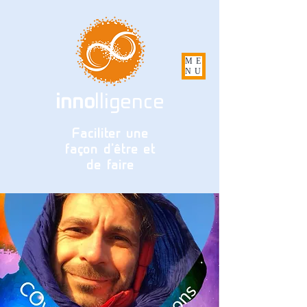
ME
NU
inno
lligence
Faciliter une
façon d'être et
de faire