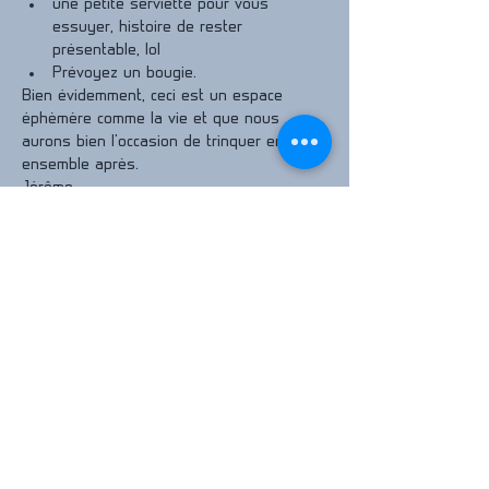
une petite serviette pour vous 
essuyer, histoire de rester 
présentable, lol
Prévoyez un bougie.
Bien évidemment, ceci est un espace 
éphèmère comme la vie et que nous 
aurons bien l'occasion de trinquer en vrai, 
ensemble après.
Jérôme
© 2026 par Jérôme LAVENS -
innolligence, membre de SYNERCOOP.
319 817 318
Mentions légales et politique de
confidentialité
Abonnez-vous à notre newsletter