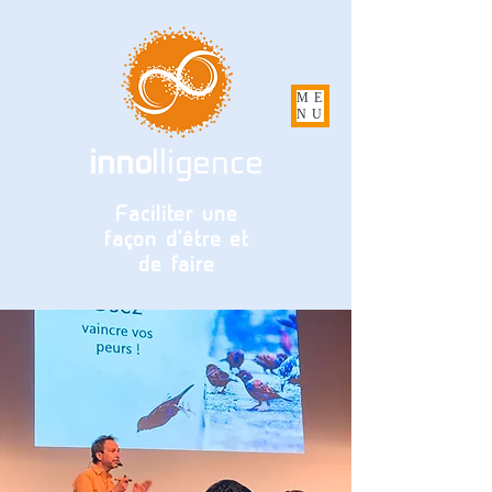
ME
NU
inno
lligence
Faciliter une
façon d'être et
de faire