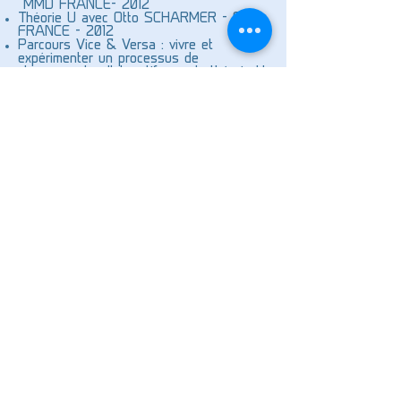
MMD FRANCE- 2012
Théorie U avec Otto SCHARMER - SOL
FRANCE - 2012
Parcours Vice & Versa : vivre et
expérimenter un processus de
changement collaboratif avec la théorie U
- IMFUSIO - 2013
ECO-entrepreneurs - Amanins- 2014
La Facilitation Graphique - FORMAPART
- 2014
Coaching et accompagnement
professionnel - FES- 2014
La posture de l'hôte dans l'art d'accueillir
le changement - Art of Hosting Paris -
2014
Sociocratie : leadership et gestion des
talents - SOCIOGEST-2014
Forum ouvert - Amanins- 2014
Certifié Faciliting Collective Intelligence,
Dilts Strategy Group - FES - 2015
Dynamiques des Systèmes –
constellation professionnelle -
DYNSYSTEM - 2017
Supervisé par Martine Volle MCC ICF -
Présent consulting 2015 à 2024
Certifié en Focusing – IFEF - 2020
Certifié Superviseur "métiers de
l'accompagnement"- IDSUP 2020.