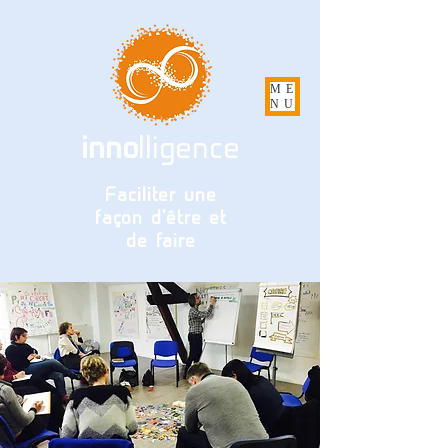
ME
NU
inno
lligence
Faciliter une
façon d'être et
de faire