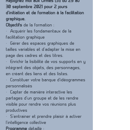
Rejoignez moi aux Ormes (51) du 29 au 
30 septembre 2021 pour 2 jours 
d'initiation et de formation à la facilitation 
graphique.
Objectifs
 de la formation :
·  Acquérir les fondamentaux de la 
facilitation graphique 
·  Gérer des espaces graphiques de 
tailles variables et d'adapter la mise en 
page des cadres et des titres.
·  Enrichir la lisibilité de vos supports en y 
intégrant des objets, des personnages, 
en créant des liens et des listes.
·  Constituer votre banque d'idéogrammes 
personnalisés
·  Capter de manière interactive les 
partages d'un groupe et de les rendre 
visible pour rendre vos réunions plus 
productives
·  S'entrainer et prendre plaisir à activer 
l'intelligence collective
Programme
 détaillé :