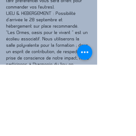
tarif préférentiel vous sera offert pour 
commander vos feutres).
LIEU & HEBERGEMENT : Possibilité 
d'arrivée le 28 septembre et 
hébergement sur place recommandé.
"Les Ormes, oasis pour le vivant " est un 
écolieu associatif. Nous utiliserons la 
salle polyvalente pour la formation ; dans 
un esprit de contribution, de respect, de 
prise de conscience de notre impact, nous 
participons à l'harmonie du lieu en 
assurant notre vaisselle, le nettoyage par 
exemple
.
 https://www.lesormes.net. 
Les tarifs fixés par l'association sont : 
Nuitée dans le gîte chambre collective : 
20€ / personne
Nuitée dans les pods à deux à l'extérieur 
: 20€ / personne
Nuitée dans les pods seul à l'exterieur : 
30€ / personne.
Réglement en espéce ou chèque sur 
place auprès de l'association des "Ormes, 